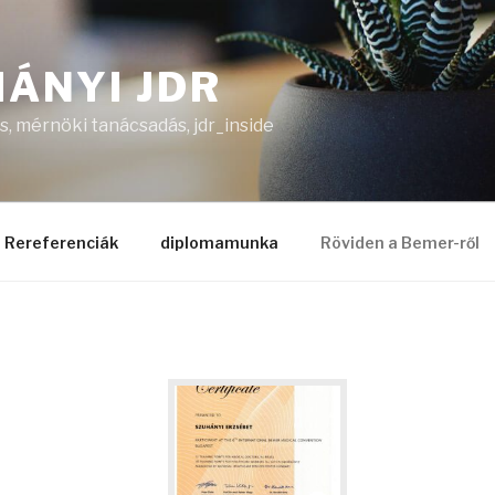
ÁNYI JDR
, mérnöki tanácsadás, jdr_inside
Rereferenciák
diplomamunka
Röviden a Bemer-ről