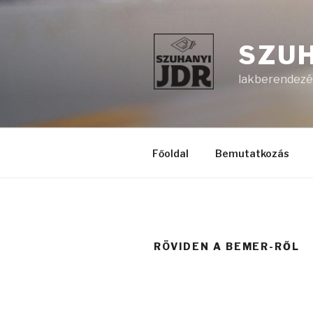
Skip
to
content
SZUH
lakberendezés
Főoldal
Bemutatkozás
RÖVIDEN A BEMER-RŐL